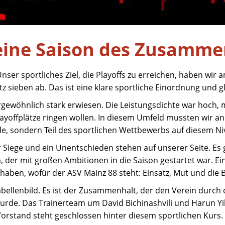
 eine Saison des Zusamme
Unser sportliches Ziel, die Playoffs zu erreichen, haben wi
z sieben ab. Das ist eine klare sportliche Einordnung und gle
ßergewöhnlich stark erwiesen. Die Leistungsdichte war hoch,
layoffplätze ringen wollen. In diesem Umfeld mussten wir 
ede, sondern Teil des sportlichen Wettbewerbs auf diesem Ni
er Siege und ein Unentschieden stehen auf unserer Seite. E
 der mit großen Ambitionen in die Saison gestartet war. E
 haben, wofür der ASV Mainz 88 steht: Einsatz, Mut und die B
abellenbild. Es ist der Zusammenhalt, der den Verein durch 
urde. Das Trainerteam um David Bichinashvili und Harun Y
orstand steht geschlossen hinter diesem sportlichen Kurs.